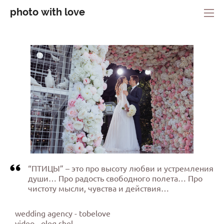
photo with love
“ПТИЦЫ” – это про высоту любви и устремления
души… Про радость свободного полета… Про
чистоту мысли, чувства и действия…
wedding agency - tob
elove
video - oleg shel