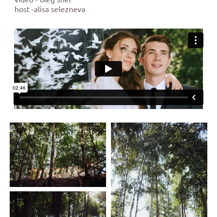
host -alisa selezneva